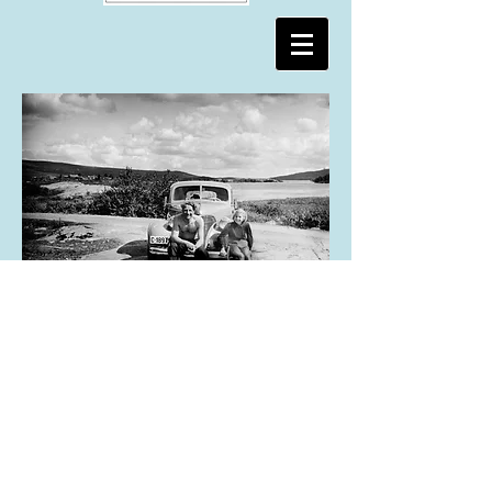
Vi restaurerer gamle bilder.
Har du et bilde på papir, et negativ, dias
eller glassplate eller annet som du
ønsker å få restaurert eller reparert eller
kopiert, ta en tur innom!
Forhåndspris.